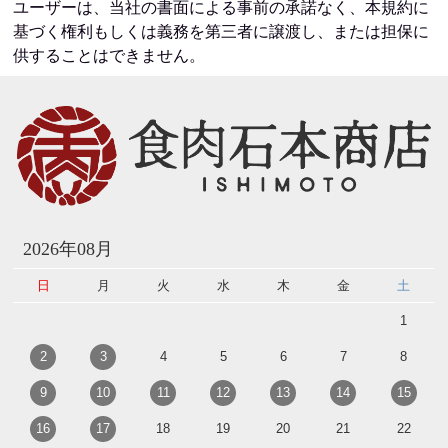
ユーザーは、当社の書面による事前の承諾なく、本規約に
基づく権利もしくは義務を第三者に譲渡し、または担保に
供することはできません。
2026年08月
日
月
火
水
木
金
土
1
2
3
4
5
6
7
8
9
10
11
12
13
14
15
16
17
18
19
20
21
22